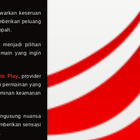
arkan keseruan
emberikan peluang
mpah.
a
menjadi pilihan
emain yang ingin
ic Play
, provider
em permainan yang
 jaminan keamanan
engusung nuansa
emberikan sensasi
.