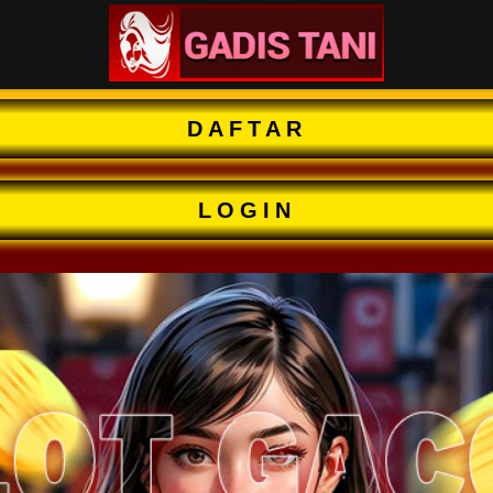
DAFTAR
LOGIN