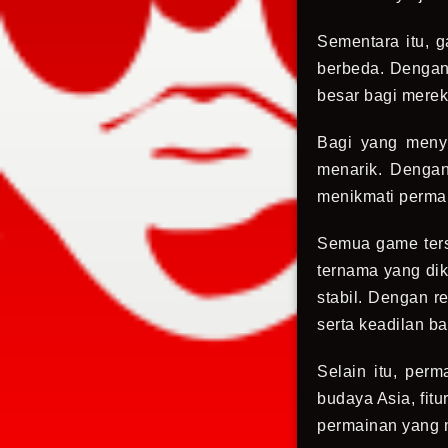
Sementara itu, 
berbeda. Dengan 
besar bagi merek
Bagi yang meny
menarik. Dengan
menikmati perma
Semua game terse
ternama yang dik
stabil. Dengan r
serta keadilan ba
Selain itu, perm
budaya Asia, fit
permainan yang